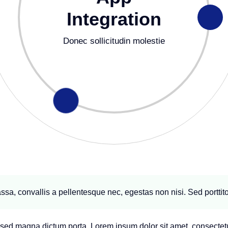
Integration
Donec sollicitudin molestie
sa, convallis a pellentesque nec, egestas non nisi. Sed porttito
a sed magna dictum porta. Lorem ipsum dolor sit amet, consectetur