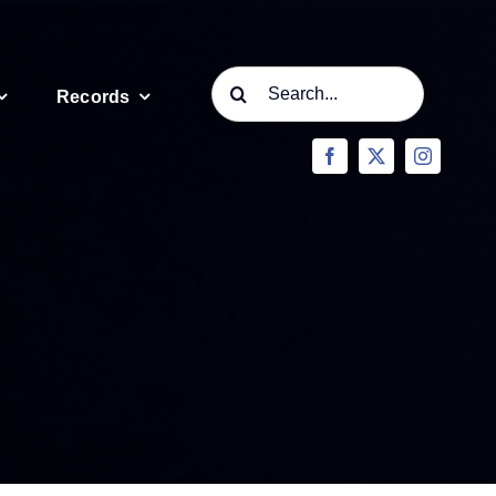
Search
Records
for: