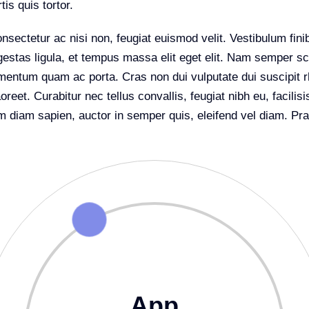
is quis tortor.
sectetur ac nisi non, feugiat euismod velit. Vestibulum fini
stas ligula, et tempus massa elit eget elit. Nam semper sce
ermentum quam ac porta. Cras non dui vulputate dui suscipit 
eet. Curabitur nec tellus convallis, feugiat nibh eu, facilisi
m diam sapien, auctor in semper quis, eleifend vel diam. Pra
App