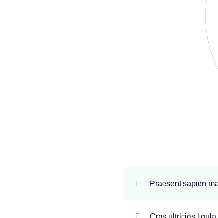
Praesent sapien mas
Cras ultricies ligul