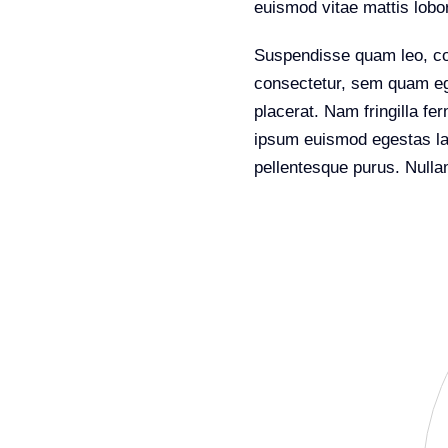
euismod vitae mattis lobort
Suspendisse quam leo, con
consectetur, sem quam ege
placerat. Nam fringilla f
ipsum euismod egestas laor
pellentesque purus. Nulla